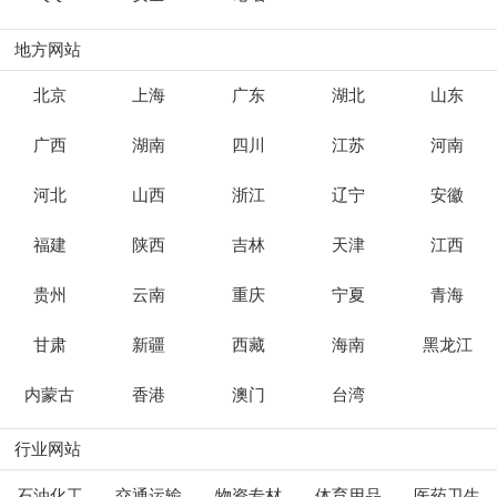
地方网站
北京
上海
广东
湖北
山东
广西
湖南
四川
江苏
河南
河北
山西
浙江
辽宁
安徽
福建
陕西
吉林
天津
江西
贵州
云南
重庆
宁夏
青海
甘肃
新疆
西藏
海南
黑龙江
内蒙古
香港
澳门
台湾
行业网站
石油化工
交通运输
物资专材
体育用品
医药卫生