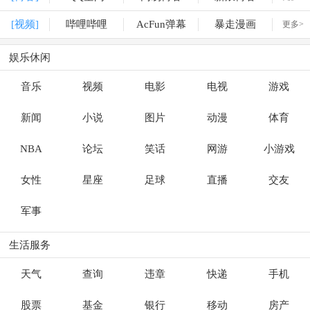
[视频]
哔哩哔哩
AcFun弹幕
暴走漫画
更多>
娱乐休闲
音乐
视频
电影
电视
游戏
新闻
小说
图片
动漫
体育
NBA
论坛
笑话
网游
小游戏
女性
星座
足球
直播
交友
军事
生活服务
天气
查询
违章
快递
手机
股票
基金
银行
移动
房产