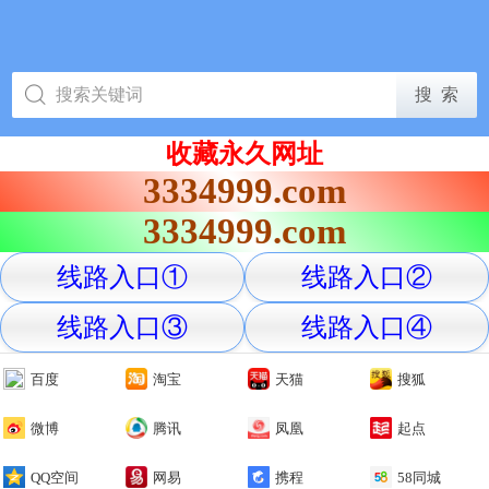
收藏永久网址
3334999.com
3334999.com
线路入口①
线路入口②
线路入口③
线路入口④
百度
淘宝
天猫
搜狐
微博
腾讯
凤凰
起点
QQ空间
网易
携程
58同城