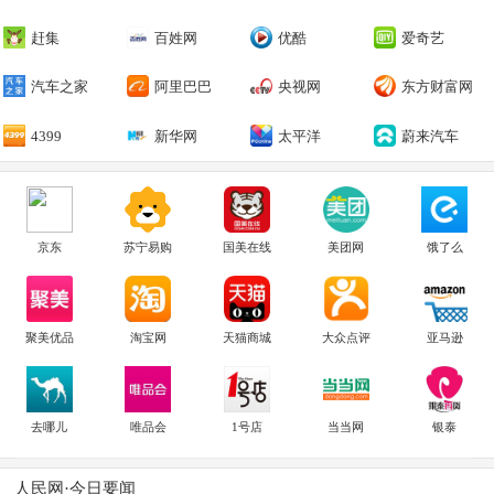
赶集
百姓网
优酷
爱奇艺
汽车之家
阿里巴巴
央视网
东方财富网
4399
新华网
太平洋
蔚来汽车
京东
苏宁易购
国美在线
美团网
饿了么
聚美优品
淘宝网
天猫商城
大众点评
亚马逊
去哪儿
唯品会
1号店
当当网
银泰
人民网·今日要闻