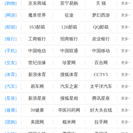
[购物]
京东商城
苏宁易购
天 猫
更多>
[网游]
魔兽世界
征途
梦幻西游
更多>
[邮箱]
163邮箱
126邮箱
QQ邮箱
更多>
[银行]
工商银行
招商银行
农业银行
更多>
[手机]
中国电信
中国联通
中国移动
更多>
[交友]
世纪佳缘
珍爱网
百合网
更多>
[体育]
新浪体育
搜狐体育
CCTV5
更多>
[汽车]
易车网
汽车之家
太平洋汽车
更多>
[星座]
新浪星座
搜狐星相
腾讯星座
更多>
[健康]
39健康
寻医问药网
好大夫在线
更多>
[团购]
美团网
糯米网
拉手网
更多>