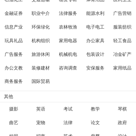
金融证券
职业中介
法律服务
能源水利
广告营销
信息产业
环保绿化
农林牧渔
电子电工
服装纺织
玩具礼品
机构组织
家用电器
办公家具
轻工食品
广告服务
旅游休闲
机械机电
包装设计
冶金矿产
办公文教
装修建材
咨询调查
安保服务
家用纸品
商务服务
国际贸易
其他
摄影
英语
考试
教学
琴棋
曲艺
宠物
法律
论文
政府