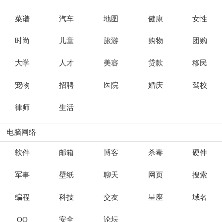
菜谱
汽车
地图
健康
女性
时尚
儿童
旅游
购物
团购
大学
人才
美容
贷款
移民
宠物
招聘
医院
婚庆
驾校
律师
生活
电脑网络
软件
邮箱
博客
杀毒
硬件
军事
壁纸
聊天
网页
搜索
编程
科技
交友
星座
域名
QQ
安全
论坛