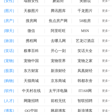
[女性]
瑞丽女性
蘑菇街
美丽说
更多>
[图片]
天极图片
腾讯图库
千龙图片
更多>
[房产]
搜房网
焦点房产网
58租房
更多>
[聊天]
微信
阿里旺旺
MSN
更多>
[旅游]
携程网
去哪儿网
艺龙订酒店
更多>
[笑话]
糗事百科
开心一刻
笑话大全
更多>
[宠物]
宠物中国
宠物世界
宠物之家
更多>
[股票]
东方财富
新浪财经
凤凰财经
更多>
[购物]
天猫商城
京东商城
韩都衣舍
更多>
[软件]
中关村在线
太平洋电脑
IT168网
更多>
[人才]
网隆招聘
前程无忧
智联招聘
更多>
[博客]
QQ空间
网易博客
新浪博客
更多>